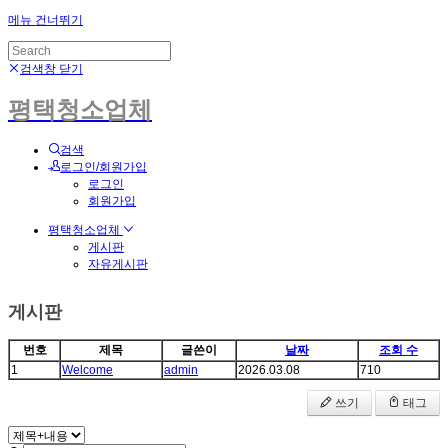
메뉴 건너뛰기
검색창 닫기
평택청소업체
검색
로그인/회원가입
로그인
회원가입
평택청소업체
게시판
자유게시판
게시판
번호
제목
글쓴이
날짜
조회 수
1
Welcome
admin
2026.03.08
710
쓰기
태그